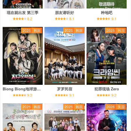
现在就出发 第三季
朋友请听好
种地吧
8.2
8.1
9.1
2025
韩国
2025
韩国
2025
韩国
Biong Biong地球游戏厅 第三季
罗罗民宿
犯罪现场 Zero
9.3
9.1
9.2
2025
韩国
2025
韩国
2026
美国