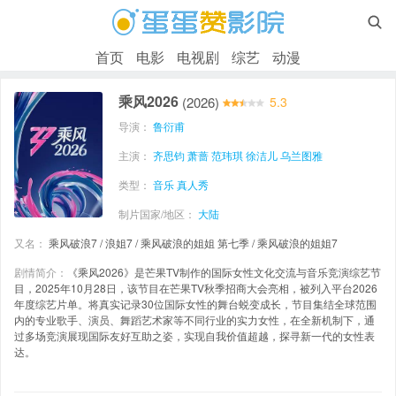

首页
电影
电视剧
综艺
动漫
乘风2026
(2026)
5.3
导演：
鲁衍甫
主演：
齐思钧
萧蔷
范玮琪
徐洁儿
乌兰图雅
类型：
音乐
真人秀
制片国家/地区：
大陆
又名：
乘风破浪7 / 浪姐7 / 乘风破浪的姐姐 第七季 / 乘风破浪的姐姐7
剧情简介：
《乘风2026》是芒果TV制作的国际女性文化交流与音乐竞演综艺节
目，2025年10月28日，该节目在芒果TV秋季招商大会亮相，被列入平台2026
年度综艺片单。将真实记录30位国际女性的舞台蜕变成长，节目集结全球范围
内的专业歌手、演员、舞蹈艺术家等不同行业的实力女性，在全新机制下，通
过多场竞演展现国际友好互助之姿，实现自我价值超越，探寻新一代的女性表
达。