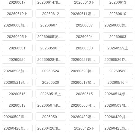
20260617
20260614加更版
20260613下
20260613
20260612上
20260612
20260611娜就聊姐姐
20260610
20260608加更版
20260607下
20260607
20260606舞台纯享版
20260605上
20260605观演区
20260604
20260603
20260531
20260530下
20260530
20260529上
20260529
20260528娜就聊姐姐
20260527训练室全记录
20260526竖屏纯享
20260525加更版
20260524
20260523舞台纯享版
20260522
20260521娜就聊姐姐
20260520
20260517加更版
20260516下
20260516
20260515上
20260515
20260514娜就聊姐姐
20260513
20260507娜就聊姐姐
20260506时光机
20260503加更版
20260502声乐小考
20260501
20260430娜就聊姐姐
20260429训练室全记录
20260428竖屏直拍
20260426加更版
20260425下
20260425纯享版