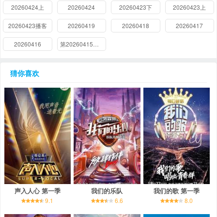
20260424上
20260424
20260423下
20260423上
20260423播客
20260419
20260418
20260417
20260416
第20260415期训练室全纪录
猜你喜欢
声入人心 第一季
我们的乐队
我们的歌 第一季
9.1
6.6
8.0