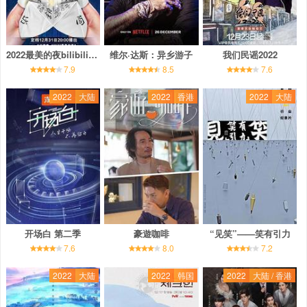
2022最美的夜bilibili晚会
维尔·达斯：异乡游子
我们民谣2022
7.9
8.5
7.6
2022
大陆
2022
香港
2022
大陆
开场白 第二季
豪遊咖啡
“见笑”——笑有引力
7.6
8.0
7.2
2022
大陆
2022
韩国
2022
大陆 / 香港