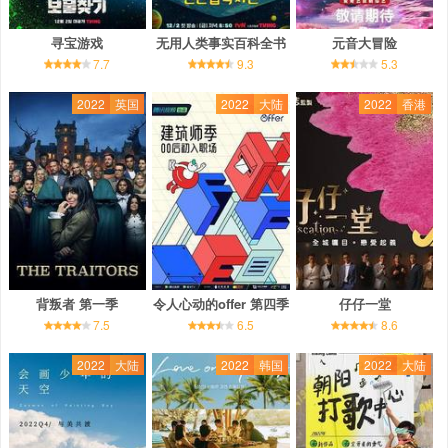
寻宝游戏
无用人类事实百科全书
元音大冒险
7.7
9.3
5.3
2022
英国
2022
大陆
2022
香港
背叛者 第一季
令人心动的offer 第四季
仔仔一堂
7.5
6.5
8.6
2022
大陆
2022
韩国
2022
大陆