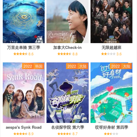
万里走单骑 第三季
加拿大Check-in
无限超越班
8.6
8.8
3.6
2022
韩国
2022
大陆
2022
大陆
aespa's Synk Road
名侦探学院 第六季
哎呀好身材 第四季
8.9
8.7