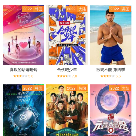
2022
韩国
2022
大陆
2022
美国
喜欢的话请响铃
合伙吧少年
欲罢不能 第四季
5.6
7.0
6.6
2022
韩国
2022
韩国
2022
大陆