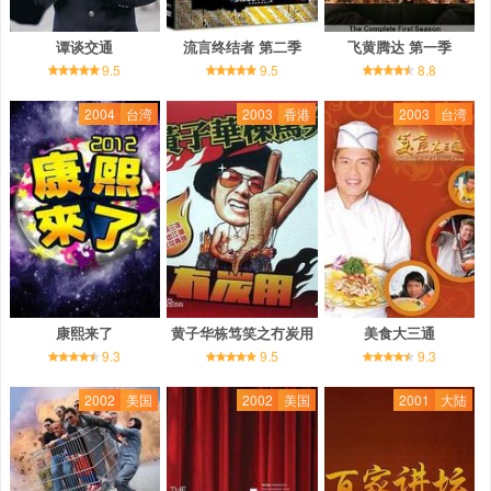
谭谈交通
流言终结者 第二季
飞黄腾达 第一季
9.5
9.5
8.8
2004
台湾
2003
香港
2003
台湾
康熙来了
黄子华栋笃笑之冇炭用
美食大三通
9.3
9.5
9.3
2002
美国
2002
美国
2001
大陆