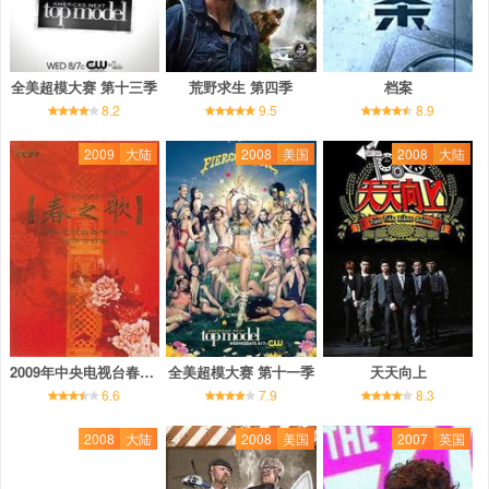
全美超模大赛 第十三季
荒野求生 第四季
档案
8.2
9.5
8.9
2009
大陆
2008
美国
2008
大陆
2009年中央电视台春节联欢晚会
全美超模大赛 第十一季
天天向上
6.6
7.9
8.3
2008
大陆
2008
美国
2007
英国