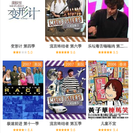
变形计 第四季
流言终结者 第六季
乐坛毒舌嗡嗡鸡 第二十一季
5.0
9.6
9.5
2007
美国
2007
美国
2006
香港
极速前进 第十一季
流言终结者 第五季
儿童不宜
8.4
9.6
9.4