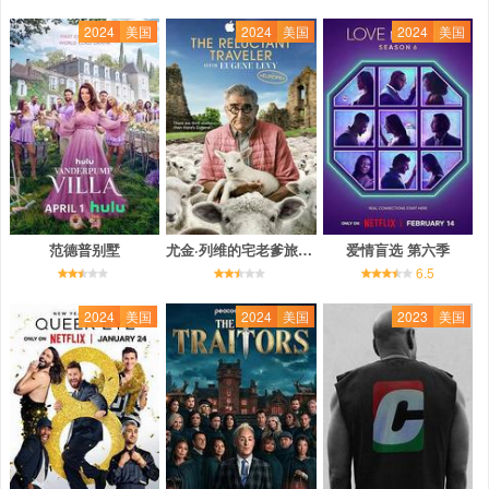
2024
美国
2024
美国
2024
美国
范德普别墅
尤金·列维的宅老爹旅行 第二季
爱情盲选 第六季
6.5
2024
美国
2024
美国
2023
美国