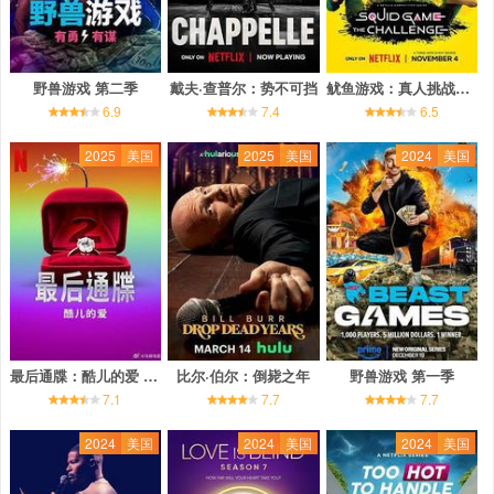
野兽游戏 第二季
戴夫·查普尔：势不可挡
鱿鱼游戏：真人挑战赛 第二季
6.9
7.4
6.5
2025
美国
2025
美国
2024
美国
最后通牒：酷儿的爱 第二季
比尔·伯尔：倒毙之年
野兽游戏 第一季
7.1
7.7
7.7
2024
美国
2024
美国
2024
美国