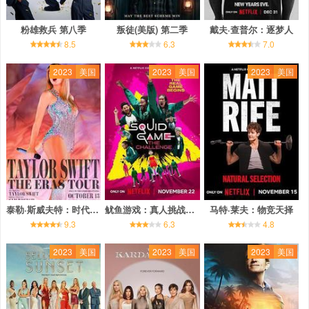
粉雄救兵 第八季
叛徒(美版) 第二季
戴夫·查普尔：逐梦人
8.5
6.3
7.0
2023
美国
2023
美国
2023
美国
泰勒·斯威夫特：时代巡回演唱会
鱿鱼游戏：真人挑战赛 第一季
马特·莱夫：物竞天择
9.3
6.3
4.8
2023
美国
2023
美国
2023
美国