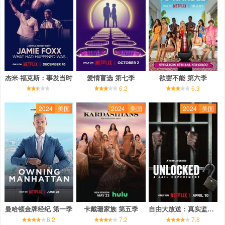
杰米·福克斯：事发当时
爱情盲选 第七季
欲罢不能 第六季
6.2
6.3
2024
美国
2024
美国
2024
美国
曼哈顿金牌经纪 第一季
卡戴珊家族 第五季
自由大放送：真实监狱实验
8.2
7.2
7.8