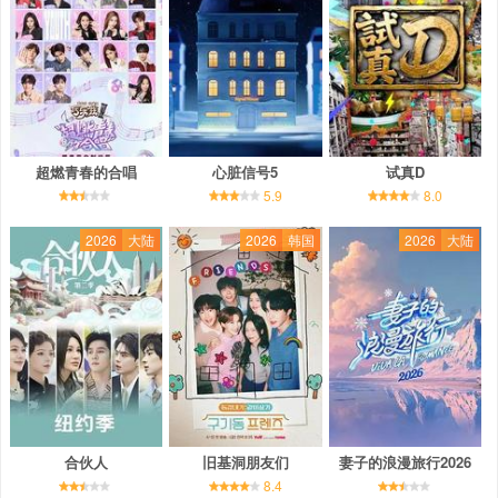
超燃青春的合唱
心脏信号5
试真D
5.9
8.0
2026
大陆
2026
韩国
2026
大陆
合伙人
旧基洞朋友们
妻子的浪漫旅行2026
8.4