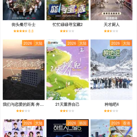
街头餐厅斗士
忙忙碌碌寻宝藏2
天才厨人
8.8
2026
大陆
2026
大陆
2026
大陆
我们与恋爱的距离·奔赴季
21天重养自己
种地吧4
2026
大陆
2026
韩国
2026
香港