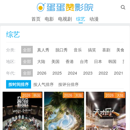

首页
电影
电视剧
综艺
动漫
综艺
分类:
全部
真人秀
脱口秀
音乐
搞笑
喜剧
美食
地区:
全部
大陆
美国
香港
台湾
日本
韩国
英
年代:
全部
2026
2025
2024
2023
2022
2021
按时间排序
按人气排序
按评分排序
2026
韩国
2026
大陆
2026
大陆