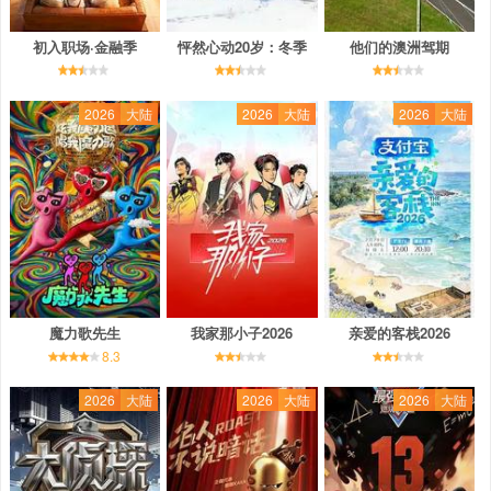
初入职场·金融季
怦然心动20岁：冬季
他们的澳洲驾期
2026
大陆
2026
大陆
2026
大陆
魔力歌先生
我家那小子2026
亲爱的客栈2026
8.3
2026
大陆
2026
大陆
2026
大陆