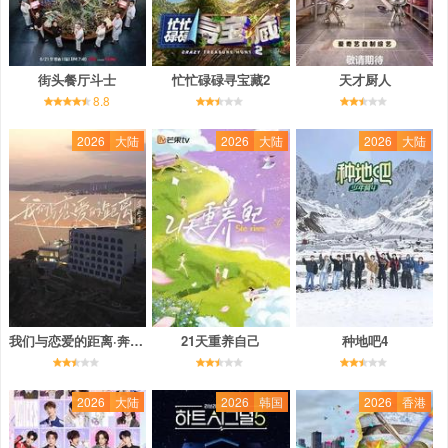
街头餐厅斗士
忙忙碌碌寻宝藏2
天才厨人
8.8
2026
大陆
2026
大陆
2026
大陆
我们与恋爱的距离·奔赴季
21天重养自己
种地吧4
2026
大陆
2026
韩国
2026
香港