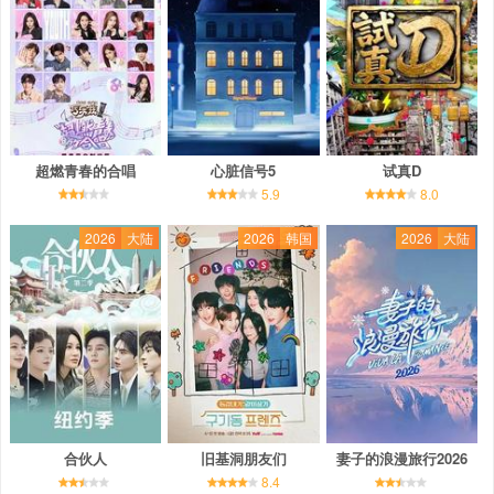
超燃青春的合唱
心脏信号5
试真D
5.9
8.0
2026
大陆
2026
韩国
2026
大陆
合伙人
旧基洞朋友们
妻子的浪漫旅行2026
8.4