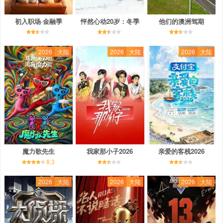
初入职场·金融季
怦然心动20岁：冬季
他们的澳洲驾期
2026
大陆
2026
大陆
2026
大陆
魔力歌先生
我家那小子2026
亲爱的客栈2026
8.3
2026
大陆
2026
大陆
2026
大陆