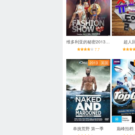
维多利亚的秘密2013时装秀
超人
7.7
2013
英国
单挑荒野 第一季
巅峰拍档