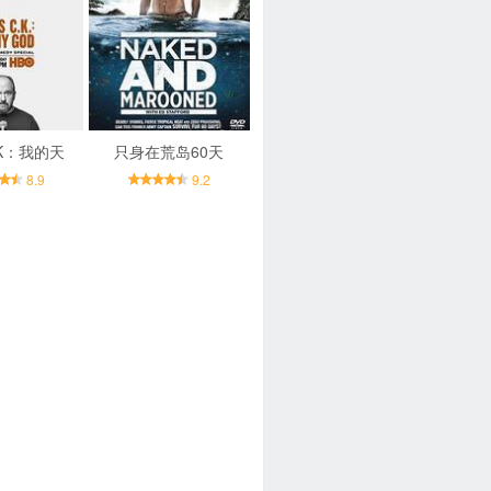
·K：我的天
只身在荒岛60天
8.9
9.2