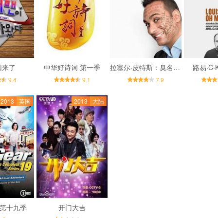
回来了
中华好诗词 第一季
拉塞尔·皮特斯：臭名远扬
路易·C
9.4
9.1
7.9
2013
英国
2013
大陆
 第十九季
开门大吉