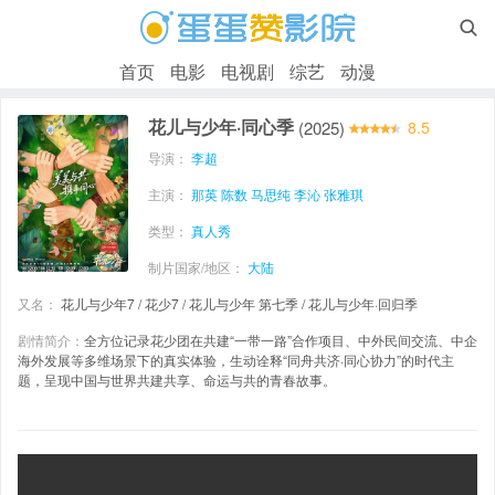

首页
电影
电视剧
综艺
动漫
花儿与少年·同心季
(2025)
8.5
导演：
李超
主演：
那英
陈数
马思纯
李沁
张雅琪
类型：
真人秀
制片国家/地区：
大陆
又名：
花儿与少年7 / 花少7 / 花儿与少年 第七季 / 花儿与少年·回归季‎
剧情简介：
全方位记录花少团在共建“一带一路”合作项目、中外民间交流、中企
海外发展等多维场景下的真实体验，生动诠释“同舟共济·同心协力”的时代主
题，呈现中国与世界共建共享、命运与共的青春故事。