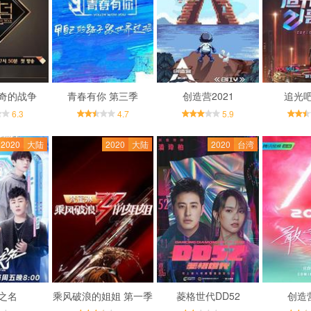
奇的战争
青春有你 第三季
创造营2021
追光
6.3
4.7
5.9
2020
大陆
2020
大陆
2020
台湾
之名
乘风破浪的姐姐 第一季
菱格世代DD52
创造营