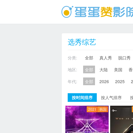
选秀综艺
分类:
全部
真人秀
脱口秀
地区:
全部
大陆
美国
香
年代:
全部
2026
2025
按时间排序
按人气排序
2021
韩国