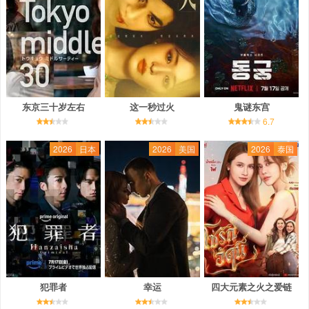
东京三十岁左右
这一秒过火
鬼谜东宫
6.7
2026
日本
2026
美国
2026
泰国
犯罪者
幸运
四大元素之火之爱链