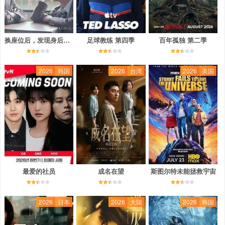
换座位后，发现身后的男生好像喜欢我
足球教练 第四季
百年孤独 第二季
2026
韩国
2026
台湾
2026
美国
最爱的社员
成名在望
斯图尔特未能拯救宇宙
2026
日本
2026
大陆
2026
韩国