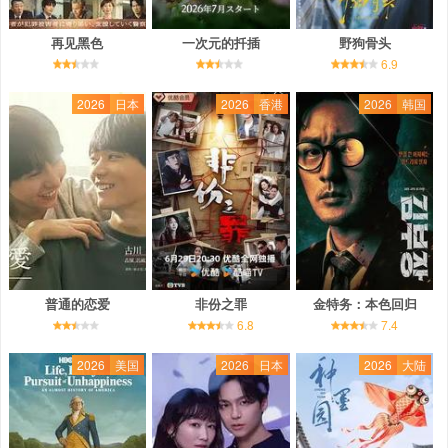
再见黑色
一次元的扦插
野狗骨头
6.9
2026
日本
2026
香港
2026
韩国
普通的恋爱
非份之罪
金特务：本色回归
6.8
7.4
2026
美国
2026
日本
2026
大陆