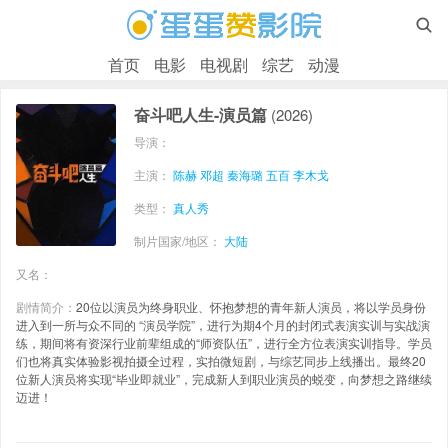

首页
电影
电视剧
综艺
动漫
奋斗吧人生-演员篇
(2026)
导演：
主演：
陈赫
邓超
秦海璐
五百
李木戈
类型：
真人秀
制片国家/地区：
大陆
又名：
剧情简介：
20位以演员为终身职业、怀抱梦想的青年新人演员，将以学员身份
进入到一所与众不同的 “演员学院”，进行为期4个月的封闭式表演实训与实战演
练，期间将有资深行业前辈组成的“师资队伍”，进行全方位表演实训指导。学员
们也将真实体验影视拍摄全过程，实拍微短剧，与综艺同步上线播出。最终20
位新人演员将实现“毕业即就业”，完成新人到职业演员的蜕变，向梦想之路继续
迈进！