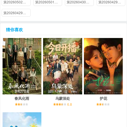
第20260502期休息一下
第20260501期加更下
第20260430期加更上
第20260429期下
第20260429期纯享
猜你喜欢
春风化雨
乌蒙深处
护花
6.8