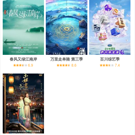
春风又绿江南岸
万里走单骑 第三季
百川综艺季
6.9
8.6
7.4