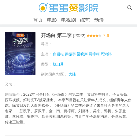

首页
电影
电视剧
综艺
动漫
开场白 第二季
(2022)
7.6
导演：
主演：
白岩松
罗振宇
梁晓声
贾樟柯
周鸿祎
类型：
脱口秀
制片国家/地区：
大陆
又名：
剧情简介：
2022年已是抖音《开场白》的第二季，节目将在抖音、今日头条、
西瓜视频、鲜时光TV独家播出。 本季节目旨在关注青年人成长，缓解青年人焦
虑。除节目发起人白岩松外，《开场白》第二季还邀请了来自社会各界的名人
名家——彭凯平、罗振宇、金一南、贾樟柯、刘德华、吴京、郭帆、朱颜曼
滋、李玫瑾、梁晓声、郝景芳和周鸿祎等，与青年学子深度沟通、分享智慧、
传递正能量。