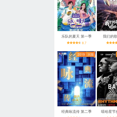
乐队的夏天 第一季
我们的歌
8.7
2019
大陆
经典咏流传 第二季
嘻哈星节