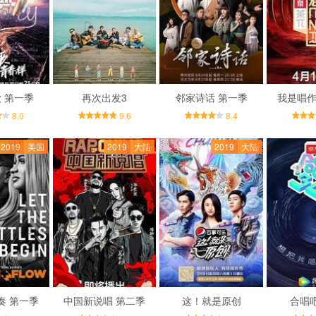
 第一季
再次出发3
邻家诗话 第一季
我是唱作
8.0
9.6
8.4
2019
美国
2019
大陆
2019
大陆
奏 第一季
中国新说唱 第二季
这！就是原创
合唱吧