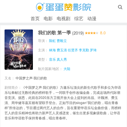

首页
电影
电视剧
综艺
动漫
我们的歌 第一季
(2019)
8.0
导演：
陈虹
曹毅立
主演：
林海
费玉清
任贤齐
李克勤
罗琦
类型：
音乐
真人秀
制片国家/地区：
大陆
又名：
中国梦之声·我们的歌
剧情简介：
《中国梦之声·我们的歌》力邀乐坛顶尖的新生代歌手和多位为华语
乐坛奉献过无数经典的榜样歌手，一同联手创作改编金曲，完成这场跨代际潮
音竞演。据悉，此前在2020东方卫视开放大会上提到的肖战、许魏洲、费玉
清、周华健等嘉宾都有望联手登台。正如节目的slogan“我们的歌，唱出青春
样”所传达的，节目通过两代艺人的合作，旨在重塑华语乐坛金曲价值，而榜样
艺人的音乐精神也将助力新声艺人灵感迸发，催生出更多现象级歌曲，让华语
音乐和华语歌手保持青春感，唱出青春样。