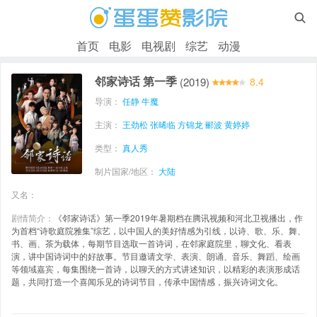

首页
电影
电视剧
综艺
动漫
邻家诗话 第一季
(2019)
8.4
导演：
任静
牛魔
主演：
王劲松
张晞临
方锦龙
郦波
黄婷婷
类型：
真人秀
制片国家/地区：
大陆
又名：
剧情简介：
《邻家诗话》第一季2019年暑期档在腾讯视频和河北卫视播出，作
为首档“诗歌庭院雅集”综艺，以中国人的美好情感为引线，以诗、歌、乐、舞、
书、画、茶为载体，每期节目选取一首诗词，在邻家庭院里，聊文化、看表
演，讲中国诗词中的好故事。节目邀请文学、表演、朗诵、音乐、舞蹈、绘画
等领域嘉宾，每集围绕一首诗，以聊天的方式讲述知识，以精彩的表演形成话
题，共同打造一个喜闻乐见的诗词节目，传承中国情感，振兴诗词文化。