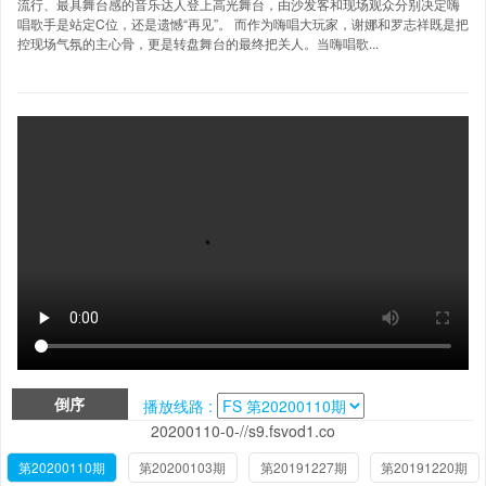
流行、最具舞台感的音乐达人登上高光舞台，由沙发客和现场观众分别决定嗨
唱歌手是站定C位，还是遗憾“再见”。 而作为嗨唱大玩家，谢娜和罗志祥既是把
控现场气氛的主心骨，更是转盘舞台的最终把关人。当嗨唱歌...
倒序
播放线路 :
20200110-0-//s9.fsvod1.co
第20200110期
第20200103期
第20191227期
第20191220期