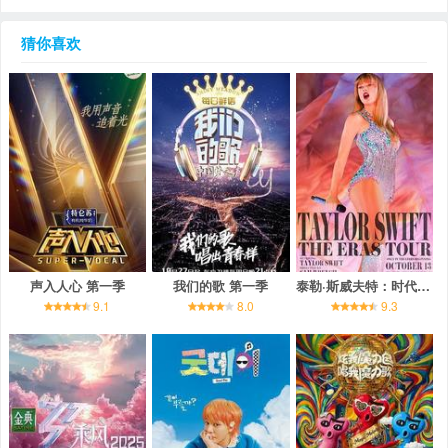
猜你喜欢
声入人心 第一季
我们的歌 第一季
泰勒·斯威夫特：时代巡回演唱会
9.1
8.0
9.3