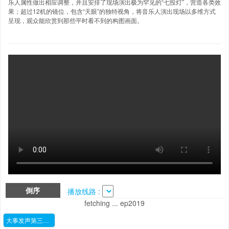
乐人属性做出相应调整，并且安排了现场演出极为罕见的“七投灯”，营造各类效
果；超过12机的镜位，包含“天眼”的独特视角，将音乐人演出现场以多维方式
呈现，观众能欣赏到那些平时看不到的构图画面。
倒序
播放线路 :
fetching ... ep2019
大事发声第三季2019.03.11期