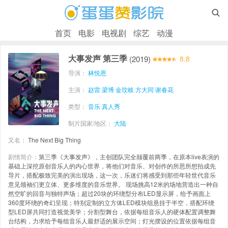

首页
电影
电视剧
综艺
动漫
大事发声 第三季
(2019)
8.8
导演：
林悦恩
主演：
赵雷
梁博
金玟岐
方大同
谢春花
类型：
音乐
真人秀
制片国家/地区：
大陆
又名：
The Next Big Thing
剧情简介：
第三季《大事发声》，主创团队完全颠覆前两季，在原本live表演的
基础上深挖原创音乐人的内心世界，将他们对音乐、对创作的所思所想拍成先
导片，搭配极致完美的演出现场，这一次，乐迷们将感受到那些年轻世代音乐
意见领袖们更立体、更多维度的音乐世界。 现场挑高12米的场地营造出一种自
然空旷的回音与独特声场；超过20块的环绕型分布LED显示屏，给予画面上
360度环绕的奇幻呈现；特别定制的立方体LED模块组悬挂于半空，搭配环绕
型LED屏共同打造视觉美学；分割型舞台，依据每组音乐人的硬体配置调整舞
台结构，力求给予每组音乐人最舒适的展示空间；灯光摆设的位置依据每组音