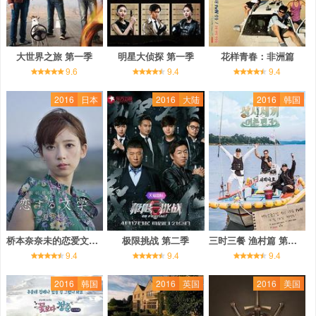
大世界之旅 第一季
明星大侦探 第一季
花样青春：非洲篇
9.6
9.4
9.4
2016
日本
2016
大陆
2016
韩国
桥本奈奈未的恋爱文学：夏之旅
极限挑战 第二季
三时三餐 渔村篇 第三季
9.4
9.4
9.4
2016
韩国
2016
英国
2016
美国