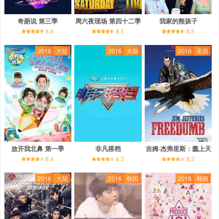
奇葩说 第三季
周六夜现场 第四十二季
我家的熊孩子
8.6
8.5
8.5
2016
大陆
2016
大陆
2016
美国
放开我北鼻 第一季
非凡搭档
吉姆·杰弗里斯：蠢上天
8.4
8.3
8.3
2016
大陆
2016
韩国
2016
韩国