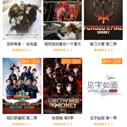
花样青春： 冰岛篇
我死前的最后一个夏天
锻刀大赛 第二季
9.3
9.3
9.2
2016
大陆
2016
韩国
2016
大陆
咱们穿越吧 第二季
给我钱 第5季
见字如面 第一季
9.1
8.9
8.9