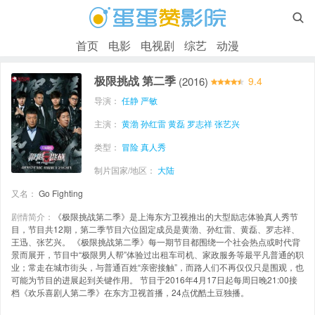

首页
电影
电视剧
综艺
动漫
极限挑战 第二季
(2016)
9.4
导演：
任静
严敏
主演：
黄渤
孙红雷
黄磊
罗志祥
张艺兴
类型：
冒险
真人秀
制片国家/地区：
大陆
又名：
Go Fighting
剧情简介：
《极限挑战第二季》是上海东方卫视推出的大型励志体验真人秀节
目，节目共12期，第二季节目六位固定成员是黄渤、孙红雷、黄磊、罗志祥、
王迅、张艺兴。 《极限挑战第二季》每一期节目都围绕一个社会热点或时代背
景而展开，节目中“极限男人帮”体验过出租车司机、家政服务等最平凡普通的职
业；常走在城市街头，与普通百姓“亲密接触”，而路人们不再仅仅只是围观，也
可能为节目的进展起到关键作用。 节目于2016年4月17日起每周日晚21:00接
档《欢乐喜剧人第二季》在东方卫视首播，24点优酷土豆独播。