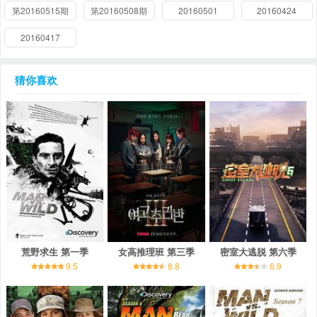
第20160515期
第20160508期
20160501
20160424
20160417
猜你喜欢
荒野求生 第一季
女高推理班 第三季
密室大逃脱 第六季
9.5
8.8
6.9