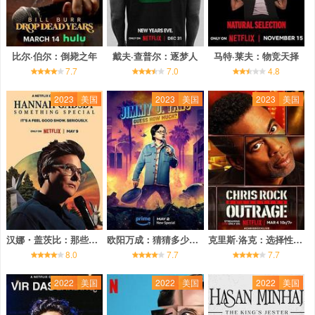
比尔·伯尔：倒毙之年
戴夫·查普尔：逐梦人
马特·莱夫：物竞天择
7.7
7.0
4.8
2023
美国
2023
美国
2023
美国
汉娜・盖茨比：那些美好的事
欧阳万成：猜猜多少钱？
克里斯·洛克：选择性愤怒
8.0
7.7
7.7
2022
美国
2022
美国
2022
美国