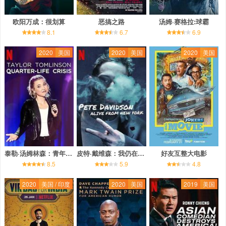
欧阳万成：很划算
恶搞之路
汤姆·赛格拉:球霸
8.1
6.7
6.9
2020
美国
2020
美国
2020
美国
泰勒·汤姆林森：青年危机
皮特·戴维森：我仍在纽约
好友互整大电影
8.5
5.9
4.8
2020
美国 / 印度
2020
美国
2019
美国