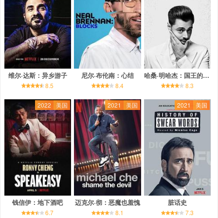
维尔·达斯：异乡游子
尼尔·布伦南：心结
哈桑·明哈杰：国王的小丑
8.5
8.4
8.3
2022
美国
2021
美国
2021
美国
钱信伊：地下酒吧
迈克尔·彻：恶魔也羞愧
脏话史
6.7
8.1
7.3