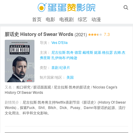

首页
电影
电视剧
综艺
动漫
脏话史 History of Swear Words
(2021)
7.3
导演：
Ves D'Elia
主演：
尼古拉斯·凯奇
德雷·戴维斯
妮基·格拉瑟
吉姆·杰
弗里斯
扎伊纳布·约翰逊
类型：
喜剧
纪录片
制片国家/地区：
美国
又名：
粗口研究 / 脏话面面观 / 尼古拉斯·凯奇的脏话史 / Nicolas Cage's
History Of Swear Words
剧情简介：
尼古拉斯·凯奇将主持Netflix喜剧节目《脏话史》(History Of Swear
Words)，探索Fuck、Shit、Bitch、Dick、Pussy、Damn等脏话的起源、流行
文化用法、科学和文化影响。