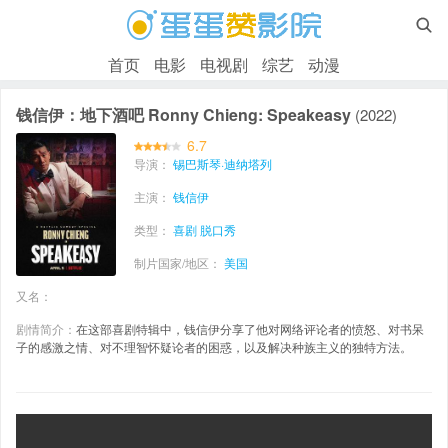

首页
电影
电视剧
综艺
动漫
钱信伊：地下酒吧 Ronny Chieng: Speakeasy
(2022)
6.7
导演：
锡巴斯琴·迪纳塔列
主演：
钱信伊
类型：
喜剧
脱口秀
制片国家/地区：
美国
又名：
剧情简介：
在这部喜剧特辑中，钱信伊分享了他对网络评论者的愤怒、对书呆
子的感激之情、对不理智怀疑论者的困惑，以及解决种族主义的独特方法。