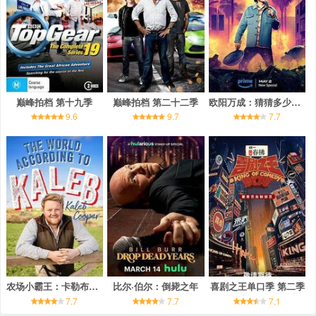
巅峰拍档 第十九季
巅峰拍档 第二十二季
欧阳万成：猜猜多少钱？
9.6
9.7
7.7
农场小霸王：卡勒布的巡演告白
比尔·伯尔：倒毙之年
喜剧之王单口季 第二季
7.7
7.7
7.1