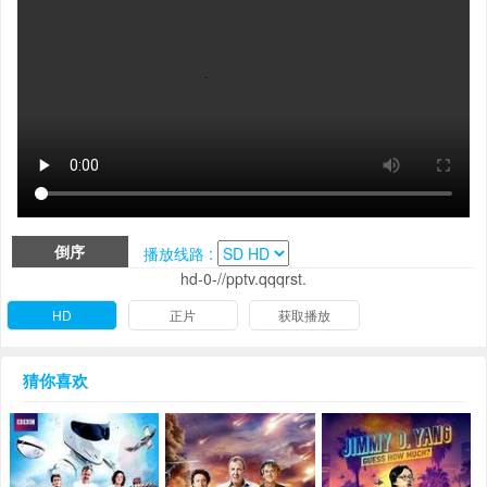
倒序
播放线路 :
hd-0-//pptv.qqqrst.
HD
正片
获取播放
猜你喜欢