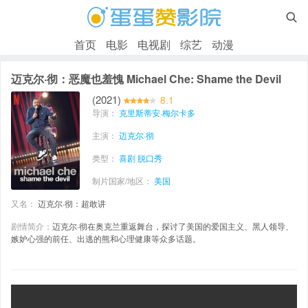

首页
电影
电视剧
综艺
动漫
迈克尔·彻：恶魔也羞愧 Michael Che: Shame the Devil
(2021)
8.1
导演：
克里斯蒂安·梅尔卡多
主演：
迈克尔·彻
类型：
喜剧
脱口秀
制片国家/地区：
美国
又名：
迈克尔·彻：超敢讲
剧情简介：
迈克尔·彻在奥克兰重返舞台，探讨了美国的爱国主义、黑人领导、
嫉妒心强的前任、出逃的熊和心理健康等众多话题。