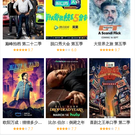
巅峰拍档 第二十二季
脱口秀大会 第五季
大世界之旅 第五季
9.7
6.0
9.7
欧阳万成：猜猜多少钱？
比尔·伯尔：倒毙之年
喜剧之王单口季 第二季
7.7
7.7
7.1