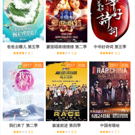
爸爸去哪儿 第五季
蒙面唱将猜猜猜 第二季
中华好诗词 第五季
8.1
5.8
9.3
2017
大陆
2017
大陆
2017
大陆
我们来了 第二季
极速前进 第四季
中国有嘻哈
4.5
6.0
7.1