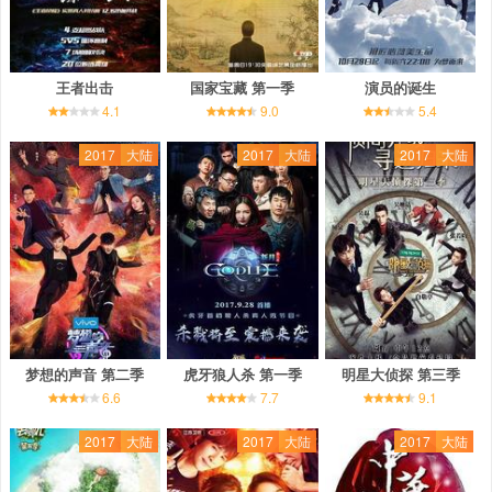
王者出击
国家宝藏 第一季
演员的诞生
4.1
9.0
5.4
2017
大陆
2017
大陆
2017
大陆
梦想的声音 第二季
虎牙狼人杀 第一季
明星大侦探 第三季
6.6
7.7
9.1
2017
大陆
2017
大陆
2017
大陆