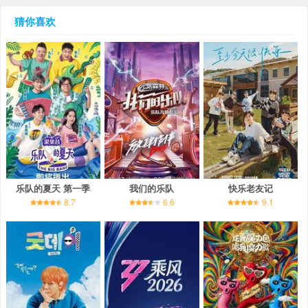
猜你喜欢
乐队的夏天 第一季
我们的乐队
快乐老友记
8.7
6.6
9.1