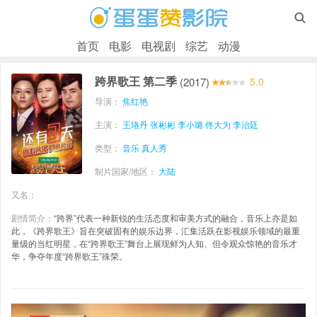

首页
电影
电视剧
综艺
动漫
跨界歌王 第二季
(2017)
5.0
导演：
焦红艳
主演：
王珞丹
张彬彬
李小璐
佟大为
李治廷
类型：
音乐
真人秀
制片国家/地区：
大陆
又名：
剧情简介：
“跨界”代表一种新锐的生活态度和审美方式的融合，音乐上亦是如
此，《跨界歌王》旨在突破固有的娱乐边界，汇集活跃在影视娱乐领域的最重
量级的当红明星，在“跨界歌王”舞台上展现鲜为人知、但令观众惊艳的音乐才
华，争夺年度“跨界歌王”殊荣。