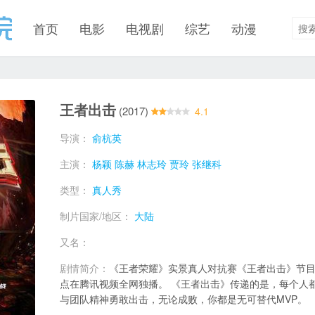
首页
电影
电视剧
综艺
动漫
王者出击
(2017)
4.1
导演：
俞杭英
主演：
杨颖
陈赫
林志玲
贾玲
张继科
类型：
真人秀
制片国家/地区：
大陆
又名：
剧情简介：
《王者荣耀》实景真人对抗赛《王者出击》节目于
点在腾讯视频全网独播。 《王者出击》传递的是，每个人
与团队精神勇敢出击，无论成败，你都是无可替代MVP。