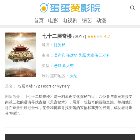

首页
电影
电视剧
综艺
动漫
七十二层奇楼
(2017)
4.7
导演：
陈为邦
主演：
吴亦凡
任达华
吴磊
大张伟
王小利
类型：
悬疑
真人秀
制片国家/地区：
大陆
又名：
72层奇楼 / 72 Floors of Mystery
剧情简介：
《七十二层奇楼》是一档原创文化探秘节目，六位参与嘉宾将接受
南派三叔的邀请寻找古籍《天宫秘术》，展开一段新奇的冒险之旅。每期他们
将在奇景中通过合作，竞争和博弈寻找失落的宝物和离开的线索，成功者将瓜
分“铜币”。