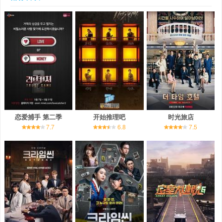
恋爱捕手 第二季
开始推理吧
时光旅店
7.7
6.8
7.5