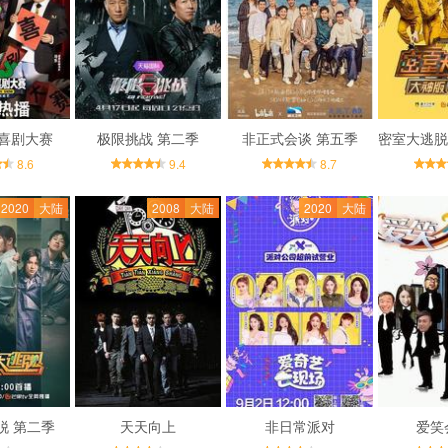
喜剧大赛
极限挑战 第二季
非正式会谈 第五季
8.6
9.4
8.7
2020
大陆
2008
大陆
2020
大陆
脱 第二季
天天向上
非日常派对
爱笑