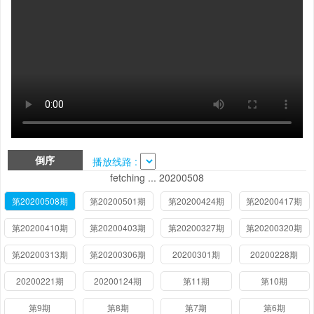
倒序
播放线路 :
fetching ... 20200508
第20200508期
第20200501期
第20200424期
第20200417期
第20200410期
第20200403期
第20200327期
第20200320期
第20200313期
第20200306期
20200301期
20200228期
20200221期
20200124期
第11期
第10期
第9期
第8期
第7期
第6期