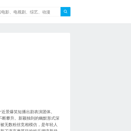

个近景爆笑短播出剧表演团体。
率不断攀升。新颖独到的幽默形式深
段被无数粉丝竞相模仿，是年轻人
更新了语言类节目的娱乐潮流新趋