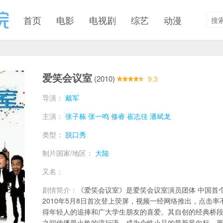
首页
电影
电视剧
综艺
动漫
爱笑会议室
(2010)
9.3
导演：
戴军
主演：
张子栋
张一鸣
修睿
崔志佳
潘斌龙
类型：
脱口秀
制片国家/地区：
大陆
又名：
剧情简介：
《爱笑会议室》是爱笑会议室演员团体 中国首
2010年5月8日首次登上荧屏，视频一经网络推出，点击
得年轻人的追捧和广大学生朋友的喜爱。其自创的经典桥
之间传播最火热的流行语，成为个性小品的最新风向标，