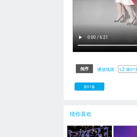
倒序
播放线路 :
第01集
猜你喜欢