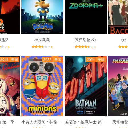
联盟2
神探狗狗
疯狂动物城+
永
7.6
7.0
8.6
2019
美国
2022
美国
2024
美国
茵 第一季
小黄人大眼萌：神偷奶爸前传
蝙蝠侠：披风斗士 第一季
天堂镇警