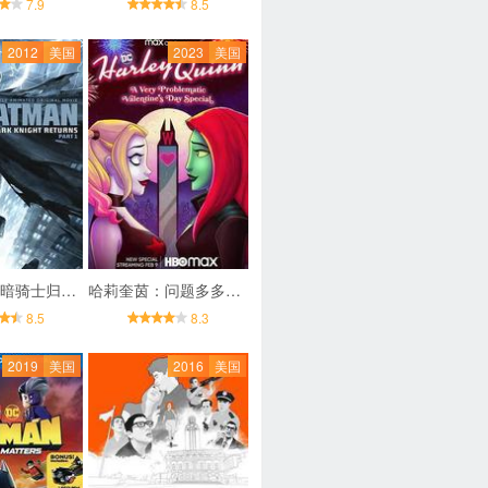
7.9
8.5
2012
美国
2023
美国
蝙蝠侠：黑暗骑士归来(上)
哈莉奎茵：问题多多的情人节特集
8.5
8.3
2019
美国
2016
美国