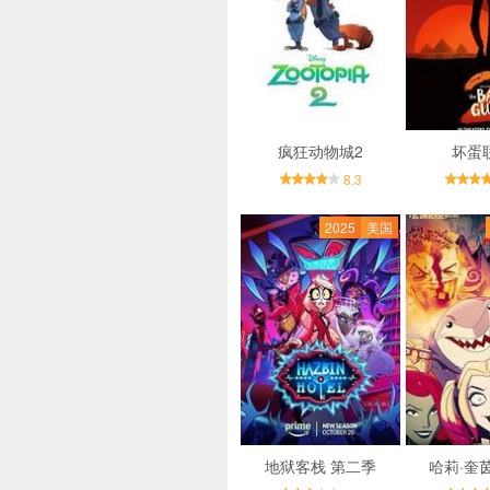
疯狂动物城2
坏蛋
8.3
2025
美国
地狱客栈 第二季
哈莉·奎