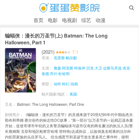

首页
电影
电视剧
综艺
动漫
蝙蝠侠：漫长的万圣节(上) Batman: The Long
Halloween, Part 1
(2021)
7.1
导演：
克里斯·帕尔默
主演：
詹森·阿克斯
特洛伊·贝克
大卫·达斯马齐连
杰克·
奎德
乔什·杜哈明
类型：
动作
科幻
动画
制片国家/地区：
美国
又名：
Batman: The Long Halloween, Part One
剧情简介：
《蝙蝠侠：漫长的万圣节》的灵感来源于20世纪90年代中期由杰夫·
勒布和蒂姆·赛尔创作的标志性DC故事，“第一部分”以万圣节的一起残忍谋杀案
开始，促使哥谭市年轻的义务警员蝙蝠侠与该市仅有的两名廉洁的执法人员(警
长詹姆斯·戈登和地区检察官哈维·登特饰)达成协议，以扳倒臭名昭著的法尔科
内犯罪家族的头目罗马人。 但当感恩节和圣诞节发生更多死亡事件时，很明