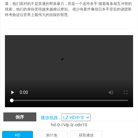
显，他们面对的不是普通的帮派暴力，而是一个连环杀手-随着每条相互冲突的
线索，他们的身份变得越来越难以辨别。 很少有案件像假日杀手背后的谜团那
样考验这位世界上最伟大的侦探的智慧。
倒序
播放线路 :
hd-0-//vip.lz-cdn10
HD
第01集
获取播放