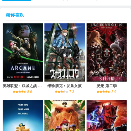
猜你喜欢
英雄联盟：双城之战 第二季
维珍朋克：发条女孩
灵笼 第二季
8.6
7.3
8.9