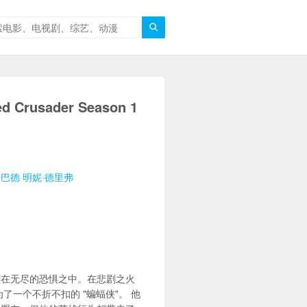

rusader Season 1
·巴德
明妮·德里弗
活在无尽的恐惧之中。在悲剧之火
为了一个不折不扣的 "蝙蝠侠"。 他