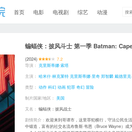
首页
电影
电视剧
综艺
动漫
蝙蝠侠：披风斗士 第一季 Batman: Caped C
(2024)
7.2
导演：
克里斯蒂娜·索塔
主演：
哈米什·林克莱特
克里斯蒂娜·里奇
郑智麟
戴德里克
类型：
动作
科幻
动画
犯罪
奇幻
冒险
制片国家/地区：
美国
又名：
蝙蝠侠：披风战士
剧情简介：
欢迎来到哥谭市，这里罪犯横行，守法公民生
中锻造，富有的社交名流布鲁斯·韦恩（Bruce Wayne）成