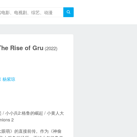

Rise of Gru
(2022)
森
杨紫琼
/ 小小兵2:格鲁的崛起 / 小黄人大
ions 2
人大眼萌》的直接前传。作为《神偷