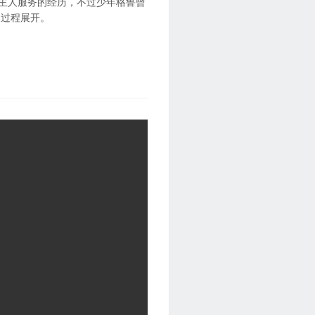
他主人服务的经历，不过少年格鲁曾
的过程展开。