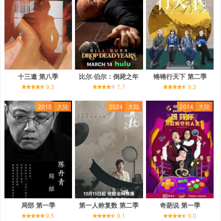
十三邀 第八季
比尔·伯尔：倒毙之年
锵锵行天下 第二季
9.3
7.7
9.3
2015
大陆
2024
大陆
2014
大陆
局部 第一季
第一人称复数 第二季
奇葩说 第一季
9.5
9.1
9.0