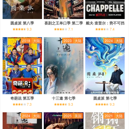
圆桌派 第八季
喜剧之王单口季 第二季
戴夫·查普尔：势不可挡
9.3
7.1
7.4
2018
大陆
2023
大陆
2024
大陆
奇葩说 第五季
十三邀 第七季
圆桌派 第七季
7.3
9.3
9.3
2024
大陆
2025
美国
2021
大陆