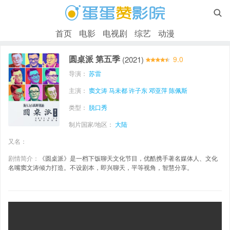

首页
电影
电视剧
综艺
动漫
圆桌派 第五季
(2021)
9.0
导演：
苏雷
主演：
窦文涛
马未都
许子东
邓亚萍
陈佩斯
类型：
脱口秀
制片国家/地区：
大陆
又名：
剧情简介：
《圆桌派》是一档下饭聊天文化节目，优酷携手著名媒体人、文化
名嘴窦文涛倾力打造。不设剧本，即兴聊天，平等视角，智慧分享。