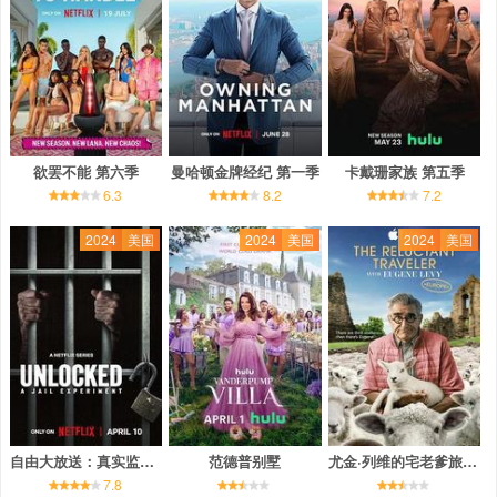
欲罢不能 第六季
曼哈顿金牌经纪 第一季
卡戴珊家族 第五季
6.3
8.2
7.2
2024
美国
2024
美国
2024
美国
自由大放送：真实监狱实验
范德普别墅
尤金·列维的宅老爹旅行 第二季
7.8