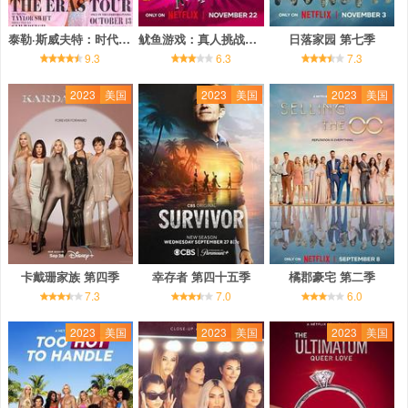
泰勒·斯威夫特：时代巡回演唱会
鱿鱼游戏：真人挑战赛 第一季
日落家园 第七季
9.3
6.3
7.3
2023
美国
2023
美国
2023
美国
卡戴珊家族 第四季
幸存者 第四十五季
橘郡豪宅 第二季
7.3
7.0
6.0
2023
美国
2023
美国
2023
美国