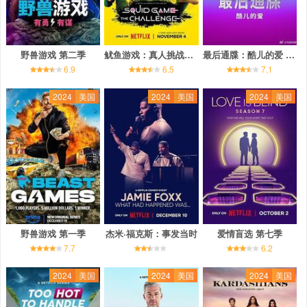
野兽游戏 第二季
鱿鱼游戏：真人挑战赛 第二季
最后通牒：酷儿的爱 第二季
6.9
6.5
7.1
2024
美国
2024
美国
2024
美国
野兽游戏 第一季
杰米·福克斯：事发当时
爱情盲选 第七季
7.7
6.2
2024
美国
2024
美国
2024
美国