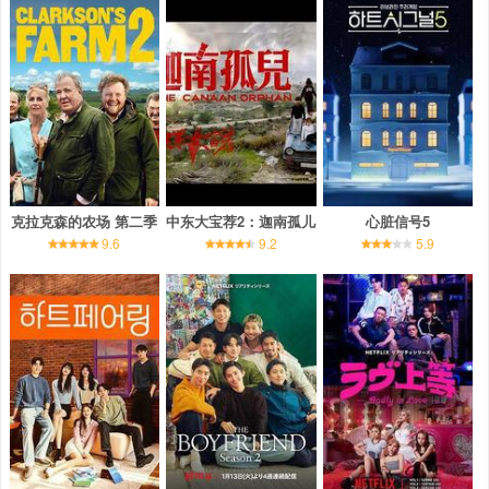
克拉克森的农场 第二季
中东大宝荐2：迦南孤儿
心脏信号5
9.6
9.2
5.9