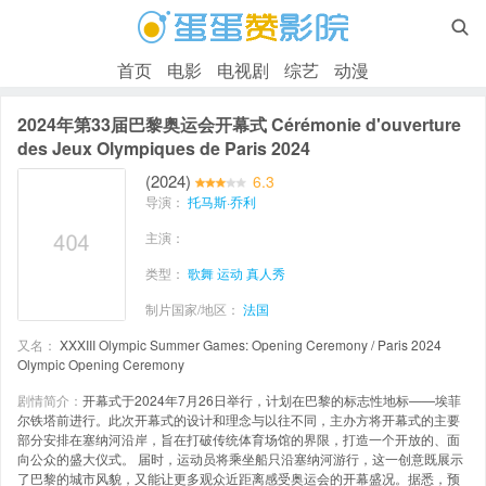

首页
电影
电视剧
综艺
动漫
2024年第33届巴黎奥运会开幕式 Cérémonie d'ouverture
des Jeux Olympiques de Paris 2024
(2024)
6.3
导演：
托马斯·乔利
主演：
类型：
歌舞
运动
真人秀
制片国家/地区：
法国
又名：
XXXIII Olympic Summer Games: Opening Ceremony / Paris 2024
Olympic Opening Ceremony‎
剧情简介：
开幕式于2024年7月26日举行，计划在巴黎的标志性地标——埃菲
尔铁塔前进行。此次开幕式的设计和理念与以往不同，主办方将开幕式的主要
部分安排在塞纳河沿岸，旨在打破传统体育场馆的界限，打造一个开放的、面
向公众的盛大仪式。 届时，运动员将乘坐船只沿塞纳河游行，这一创意既展示
了巴黎的城市风貌，又能让更多观众近距离感受奥运会的开幕盛况。据悉，预