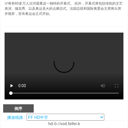
计将有60多万人沿河观看这一独特的开幕式。 此外，开幕式将包括传统的文艺
表演、烟花秀、以及奥运圣火的点燃仪式。法国总统和国际奥委会主席将出席
并致辞，宣布奥运会正式开始。
倒序
播放线路 :
hd-0-//vod.feifei-k