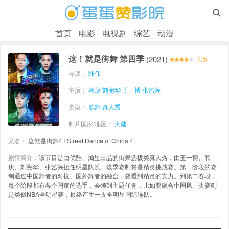

首页
电影
电视剧
综艺
动漫
这！就是街舞 第四季
(2021)
7.5
导演：
陆伟
主演：
韩庚
刘宪华
王一博
张艺兴
类型：
歌舞
真人秀
制片国家/地区：
大陆
又名：
这就是街舞4 / Street Dance of China 4
剧情简介：
该节目是由优酷、灿星出品的街舞选拔类真人秀，由王一博、韩
庚、刘宪华、张艺兴担任明星队长。该季赛制将是精英挑战赛。第一阶段的赛
制通过中国舞者的对抗、国外舞者的融合，要看到精英的实力。到第二赛段，
每个阶段都有各个国家的选手，会领到主题任务，比如要融合中国风。决赛则
是类似NBA全明星赛，最终产生一支全明星国际连队。