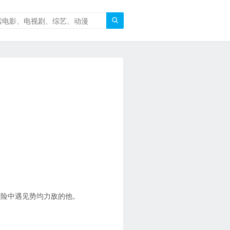

冒险中遇见势均力敌的他。