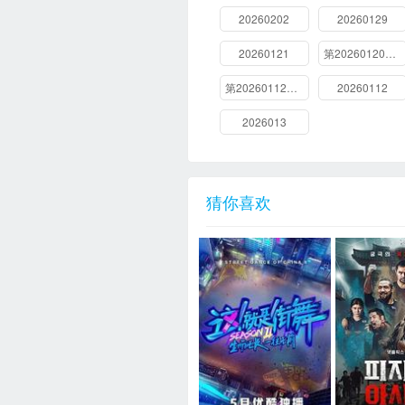
20260202
20260129
20260121
第20260120期下
第20260112期上
20260112
2026013
猜你喜欢