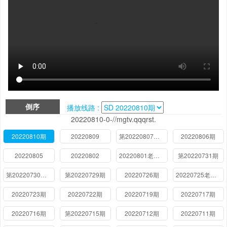
倒序
播放线路 :
20220810-0-//mgtv.qqqrst.
20220810期
20220809
第20220807期纳凉企划
20220806期
20220805
20220802
20220801老友记期
第20220731期
第20220730期plus
第20220729期
20220726期
20220725老友记期
20220723期
20220722期
20220719期
20220717期
20220716期
第20220715期
20220712期
20220711期