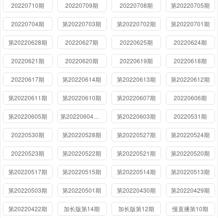
20220710期
20220709期
20220708期
第20220705期
20220704期
第20220703期
第20220702期
第20220701期
第20220628期
20220627期
20220625期
20220624期
20220621期
20220620期
20220619期
20220618期
20220617期
第20220614期
第20220613期
第20220612期
第20220611期
第20220610期
第20220607期
20220606期
第20220605期
第20220604期plus
第20220603期
20220531期
20220530期
第20220528期
第20220527期
第20220524期
20220523期
第20220522期
第20220521期
第20220520期
第20220517期
第20220515期
第20220514期
第20220513期
第20220503期
第20220501期
第20220430期
第20220429期
第20220422期
加长版第14期
加长版第12期
慢直播第10期