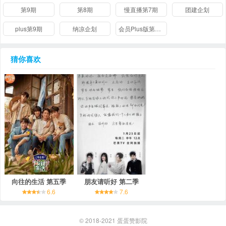
第9期
第8期
慢直播第7期
团建企划
plus第9期
纳凉企划
会员Plus版第14期
猜你喜欢
向往的生活 第五季
朋友请听好 第二季
6.6
7.6
© 2018-2021
蛋蛋赞影院