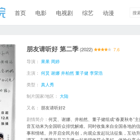
首页
电影
电视剧
综艺
动漫
朋友请听好 第二季
(2022)
7.6
导演：
果果
周婷
主演：
何炅
谢娜
井柏然
董子健
李荣浩
类型：
真人秀
制片国家/地区：
大陆
又名：
朋友请听好2
剧情简介：
何炅、谢娜、井柏然、董子健组成“春夏秋冬”
音互动来为全国听众排忧解难。同时收集来自全国各地的
事和情绪。并开启全民共创，向观众发起玩法征集，互动
调下，主播团与见习主播一起发现收获小美好，体验分享