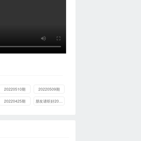
20220510期
20220509期
20220425期
朋友请听好2022.01.25期