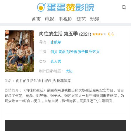

首页
电影
电视剧
综艺
动漫
向往的生活 第五季
(2021)
6.6
导演：
张航希
主演：
何炅
黄磊
彭昱畅
张子枫
张艺兴
类型：
真人秀
制片国家/地区：
大陆
又名：
向往的生活5 / 向往的生活 桃花源篇
剧情简介：
《向往的生活》是由湖南卫视推出的大型生活服务纪实节目。节目
记录了何炅、黄磊、彭昱畅、张子枫、张艺兴等人一起守拙归园田蘑菇屋，为
观众带来一幅“自力更生，自给自足，温情待客，完美生态”的生活画面。