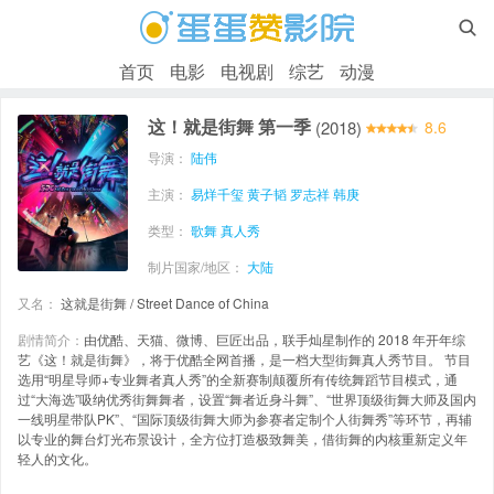

首页
电影
电视剧
综艺
动漫
这！就是街舞 第一季
(2018)
8.6
导演：
陆伟
主演：
易烊千玺
黄子韬
罗志祥
韩庚
类型：
歌舞
真人秀
制片国家/地区：
大陆
又名：
这就是街舞 / Street Dance of China
剧情简介：
由优酷、天猫、微博、巨匠出品，联手灿星制作的 2018 年开年综
艺《这！就是街舞》，将于优酷全网首播，是一档大型街舞真人秀节目。 节目
选用“明星导师+专业舞者真人秀”的全新赛制颠覆所有传统舞蹈节目模式，通
过“大海选”吸纳优秀街舞舞者，设置“舞者近身斗舞”、“世界顶级街舞大师及国内
一线明星带队PK”、“国际顶级街舞大师为参赛者定制个人街舞秀”等环节，再辅
以专业的舞台灯光布景设计，全方位打造极致舞美，借街舞的内核重新定义年
轻人的文化。