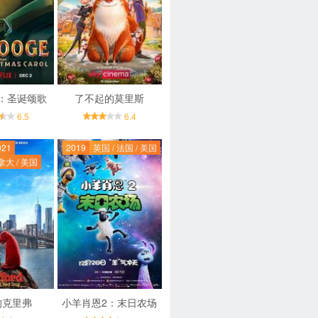
：圣诞颂歌
了不起的莫里斯
6.5
6.4
021
2019
英国 / 法国 / 美国
拿大 / 美国
狗克里弗
小羊肖恩2：末日农场