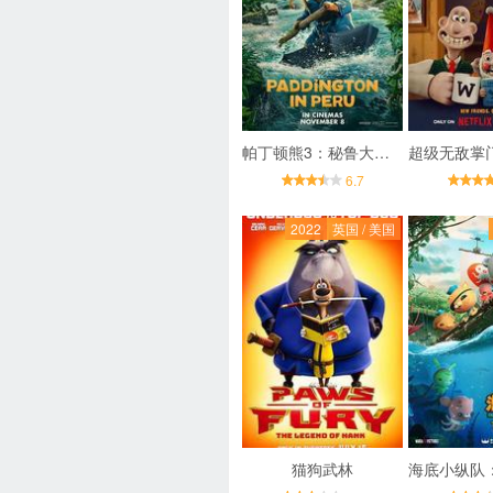
帕丁顿熊3：秘鲁大冒险
6.7
2022
英国 / 美国
猫狗武林