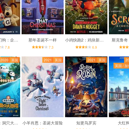
超级无敌掌门狗：企鹅的复仇
那年圣诞不一样
小鸡快跑2：鸡块新时代
斯克鲁奇
7.8
7.3
6.9
2020
英国
2021
英国
2021
英国
2
英国 / 加
海底小纵队：洞穴大冒险
小羊肖恩：圣诞大冒险
知更鸟罗宾
大红