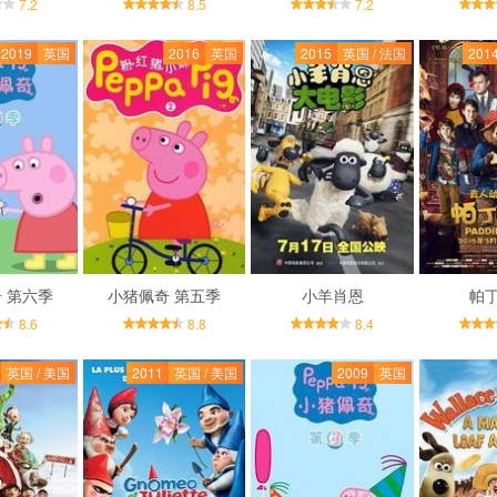
7.2
8.5
7.2
2019
英国
2016
英国
2015
英国 / 法国
201
 第六季
小猪佩奇 第五季
小羊肖恩
帕
8.6
8.8
8.4
英国 / 美国
2011
英国 / 美国
2009
英国