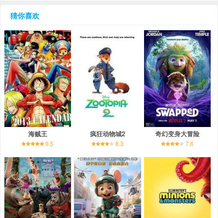
猜你喜欢
海贼王
疯狂动物城2
奇幻变身大冒险
9.5
8.3
7.6