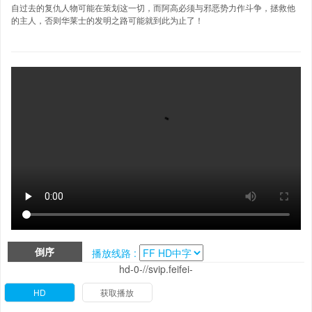
自过去的复仇人物可能在策划这一切，而阿高必须与邪恶势力作斗争，拯救他
的主人，否则华莱士的发明之路可能就到此为止了！
倒序
播放线路 :
hd-0-//svip.feifei-
HD
获取播放