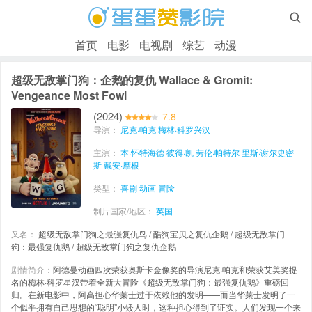

首页
电影
电视剧
综艺
动漫
超级无敌掌门狗：企鹅的复仇 Wallace & Gromit:
Vengeance Most Fowl
(2024)
7.8
导演：
尼克·帕克
梅林·科罗兴汉
主演：
本·怀特海德
彼得·凯
劳伦·帕特尔
里斯·谢尔史密
斯
戴安·摩根
类型：
喜剧
动画
冒险
制片国家/地区：
英国
又名：
超级无敌掌门狗之最强复仇鸟 / 酷狗宝贝之复仇企鹅 / 超级无敌掌门
狗：最强复仇鹅 / 超级无敌掌门狗之复仇企鹅
剧情简介：
阿德曼动画四次荣获奥斯卡金像奖的导演尼克·帕克和荣获艾美奖提
名的梅林·科罗星汉带着全新大冒险《超级无敌掌门狗：最强复仇鹅》重磅回
归。在新电影中，阿高担心华莱士过于依赖他的发明——而当华莱士发明了一
个似乎拥有自己思想的“聪明”小矮人时，这种担心得到了证实。人们发现一个来