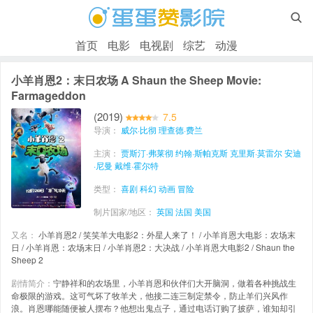

首页
电影
电视剧
综艺
动漫
小羊肖恩2：末日农场 A Shaun the Sheep Movie:
Farmageddon
(2019)
7.5
导演：
威尔·比彻
理查德·费兰
主演：
贾斯汀·弗莱彻
约翰·斯帕克斯
克里斯·莫雷尔
安迪
·尼曼
戴维·霍尔特
类型：
喜剧
科幻
动画
冒险
制片国家/地区：
英国
法国
美国
又名：
小羊肖恩2 / 笑笑羊大电影2：外星人来了！ / 小羊肖恩大电影：农场末
日 / 小羊肖恩：农场末日 / 小羊肖恩2：大决战 / 小羊肖恩大电影2 / Shaun the
Sheep 2
剧情简介：
宁静祥和的农场里，小羊肖恩和伙伴们大开脑洞，做着各种挑战生
命极限的游戏。这可气坏了牧羊犬，他接二连三制定禁令，防止羊们兴风作
浪。肖恩哪能随便被人摆布？他想出鬼点子，通过电话订购了披萨，谁知却引