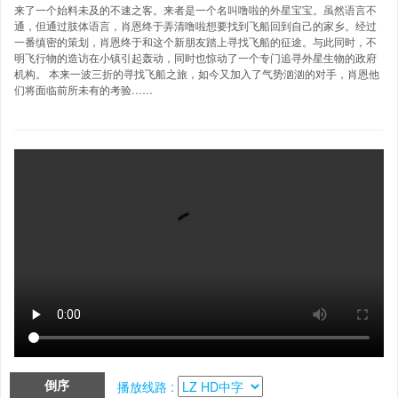
来了一个始料未及的不速之客。来者是一个名叫噜啦的外星宝宝。虽然语言不
通，但通过肢体语言，肖恩终于弄清噜啦想要找到飞船回到自己的家乡。经过
一番缜密的策划，肖恩终于和这个新朋友踏上寻找飞船的征途。与此同时，不
明飞行物的造访在小镇引起轰动，同时也惊动了一个专门追寻外星生物的政府
机构。 本来一波三折的寻找飞船之旅，如今又加入了气势汹汹的对手，肖恩他
们将面临前所未有的考验……
倒序
播放线路 :