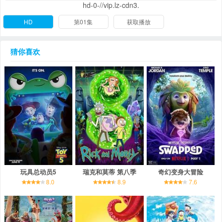
hd-0-//vip.lz-cdn3.
HD
第01集
获取播放
猜你喜欢
玩具总动员5
瑞克和莫蒂 第八季
奇幻变身大冒险
8.0
8.9
7.6