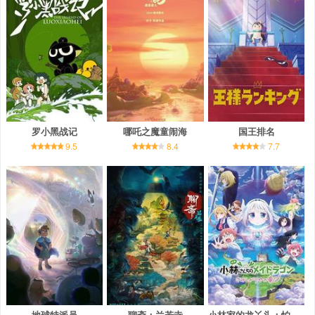
罗小黑战记
哪吒之魔童闹海
国王排名
9.5
8.4
7.7
地球特派员
聊斋：兰若寺
小林家的龙丫头：怕寂寞的龙