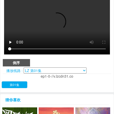
倒序
播放线路 :
ep1-0-//v.lzcdn31.co
第01集
猜你喜欢