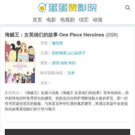

首页
电影
电视剧
综艺
动漫
海贼王：女英雄们的故事 One Piece Heroines
(2026)
导演：
镰谷悠
主演：
冈村明美
山口由里子
类型：
剧情
动画
奇幻
制片国家/地区：
日本
又名：
剧情简介：
《海贼王》短篇小说集《海贼王 女英雄们的故事》宣布动画化，原
作剧情包括时装秀登台的娜美、协助克尔拉和萨博解读黏土板的罗宾、因一封
情书而盛传谣言的薇薇、与米霍克争夺红酒的佩罗娜等，将通过本篇中未曾描
绘的故事展现她们的个性与魅力